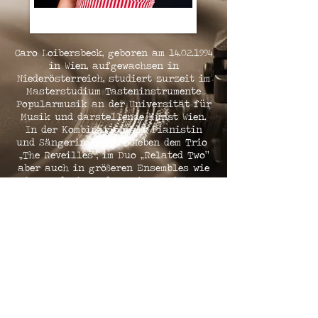
Caro Loibersbeck, geboren am
14.02.1994
in Wien, aufgewachsen in
Niederösterreich, studiert zurzeit im
Masterstudium Tasteninstrumente
Popularmusik an der Universität für
Musik und darstellende Kunst Wien.
In der Kombination als Pianistin
und Sängerin, ist sie neben dem Trio
„The Reveilles“, im Duo „Related Two“
aber auch in größeren Ensembles wie
Big Bands, in und um Wien zu hören.
Zu ihren persönlichen musikalischen
Highlights zählen Konzerte in den
unterschiedlichsten Formationen im
Bereich des Jazz, Pop und Soul mit
Auftritten im Wiener Ronacher und
MuTh Wien, sowie ein Engagement als
Pianistin auf dem Kreuzfahrtschiff
MS Hanseatic.
Neben ihrem künstlerischen Schaffen
ist sie, im Rahmen ihrer Ausbildung,